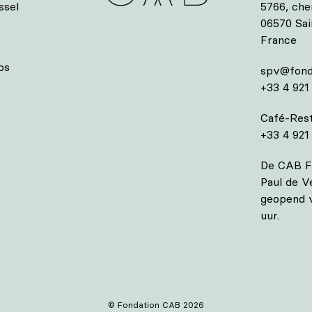
ssel
5766, che
06570 Sa
France
ps
spv@fond
+33 4 921
Café-Rest
+33 4 921
De CAB Fo
Paul de V
geopend v
uur.
© Fondation CAB 2026