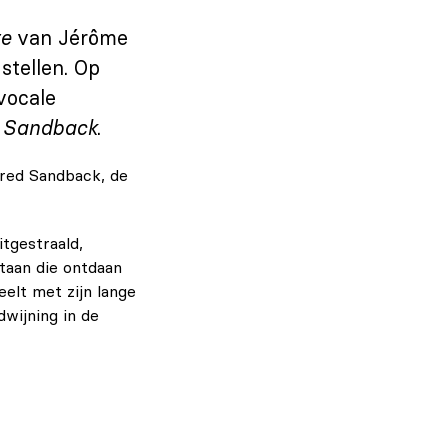
re
van Jérôme
stellen. Op
vocale
 Sandback
.
Fred Sandback, de
tgestraald,
taan die ontdaan
eelt met zijn lange
wijning in de