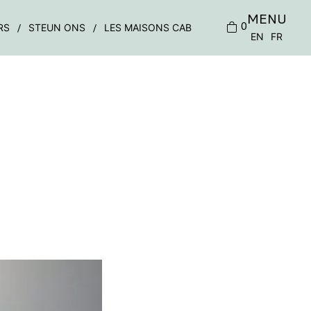
MENU
0
RS
STEUN ONS
LES MAISONS CAB
EN
FR