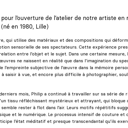
our l’ouverture de l’atelier de notre artiste en 
(né en 1980, Lille)
, qui utilise des matériaux et des compositions qui déforme
ption sensorielle de ses spectateurs. Cette expérience pre
relation entre l’objet et le sujet. Dans une certaine mesure, 
uvres ne naissent en réalité que dans l’imagination du spec
e l’empreinte subjective de l’œuvre dans la mémoire personn
le à saisir à vue, et encore plus difficile à photographier, sou
rniers mois, Philip a continué à travailler sur sa série de 
d’un tissu réfléchissant mystérieux et attrayant, qui bloque 
semble rester à flot dans l’air. Leurs motifs répétitifs sug
ysique et le numérique. Le processus intensif de couture et 
ticipe l’état méditatif et presque transcendantal qu’ils exer