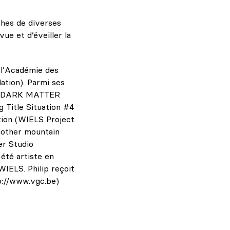
uches de diverses
ue et d’éveiller la
à l’Académie des
lation). Parmi ses
s), DARK MATTER
Title Situation #4
tion (WIELS Project
another mountain
er Studio
 été artiste en
IELS. Philip reçoit
p://www.vgc.be)