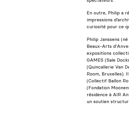
En outre, Philip a 
impressions d’archiv
curiosité pour ce q
Philip Janssens (né 
Beaux-Arts d’Anvers 
expositions collec
GAMES (Sale Docks/
(Quincallerie Van 
Room, Bruxelles). I
(Collectif Ballon R
(Fondation Moonens,
résidence à AIR Ant
un soutien structu