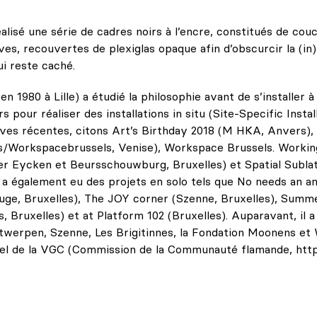
réalisé une série de cadres noirs à l’encre, constitués de co
es, recouvertes de plexiglas opaque afin d’obscurcir la (in)v
ui reste caché.
en 1980 à Lille) a étudié la philosophie avant de s’installer 
pour réaliser des installations in situ (Site-Specific Instal
tives récentes, citons Art’s Birthday 2018 (M HKA, Anver
Workspacebrussels, Venise), Workspace Brussels. Working 
Der Eycken et Beursschouwburg, Bruxelles) et Spatial Subla
l a également eu des projets en solo tels que No needs an 
ouge, Bruxelles), The JOY corner (Szenne, Bruxelles), Summ
 Bruxelles) et at Platform 102 (Bruxelles). Auparavant, il a
werpen, Szenne, Les Brigitinnes, la Fondation Moonens et W
rel de la VGC (Commission de la Communauté flamande, htt