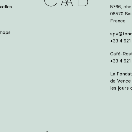
elles
5766, che
06570 Sa
France
shops
spv@fond
+33 4 921
Café-Rest
+33 4 921
La Fondat
de Vence 
les jours 