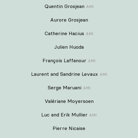
Quentin Grosjean
AMI
Aurore Grosjean
Catherine Hacius
AMI
Julien Huoda
François Laffanour
AMI
Laurent and Sandrine Levaux
AMI
Serge Maruani
AMI
Valériane Moyersoen
Luc and Erik Mullier
AMI
Pierre Nicaise