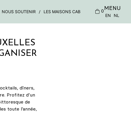
MENU
0
NOUS SOUTENIR
LES MAISONS CAB
EN
NL
UXELLES
GANISER
cktails, dîners,
re. Profitez d’un
pittoresque de
es toute l’année,