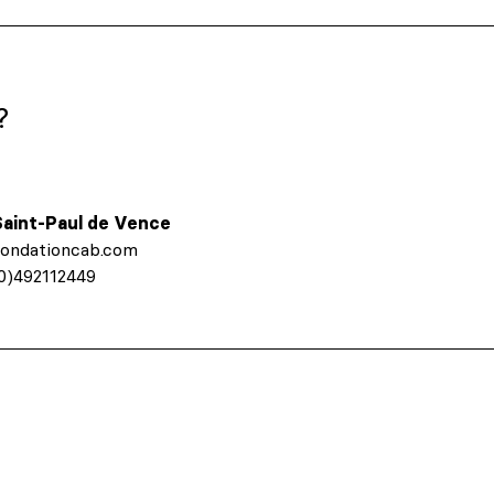
?
aint-Paul de Vence
fondationcab.com
(0)492112449