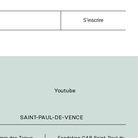
S'inscrire
Youtube
SAINT-PAUL-DE-VENCE
min des Trious
Fondation CAB Saint-Paul de