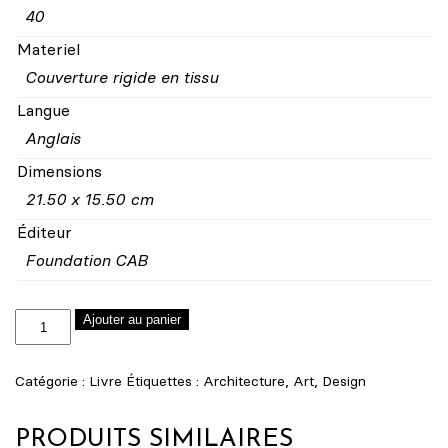
40
Materiel
Couverture rigide en tissu
Langue
Anglais
Dimensions
21.50 x 15.50 cm
Éditeur
Foundation CAB
quantité
Ajouter au panier
de
Catalogue
Catégorie :
Livre
Étiquettes :
Architecture
,
Art
,
Design
exposition
"Alentour"
PRODUITS SIMILAIRES