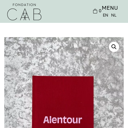
MENU
0
EN
NL