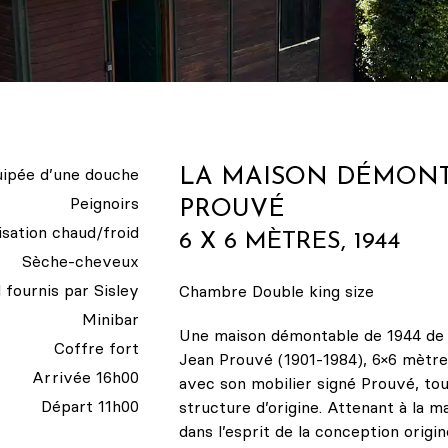
quipée d’une douche
LA MAISON DÉMONT
Peignoirs
PROUVÉ
isation chaud/froid
6 X 6 MÈTRES, 1944
Sèche-cheveux
l fournis par Sisley
Chambre Double king size
Minibar
Une maison démontable de 1944 de l
Coffre fort
Jean Prouvé (1901-1984), 6×6 mètr
Arrivée 16h00
avec son mobilier signé Prouvé, t
ou
Départ 11h00
structure d’origine. Attenant à la m
dans l’esprit de la conception origi