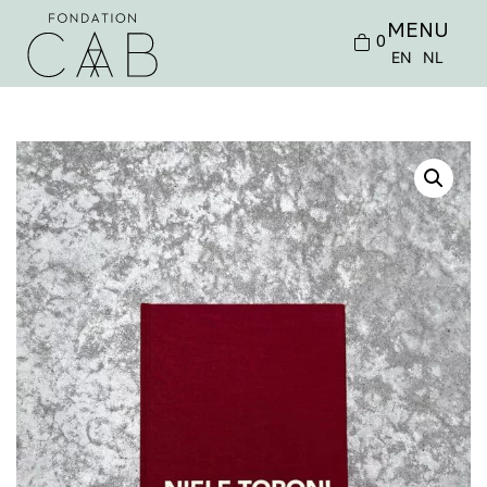
MENU
0
EN
NL