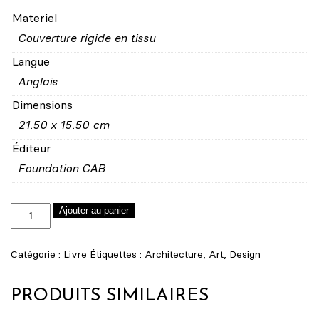
Materiel
Couverture rigide en tissu
Langue
Anglais
Dimensions
21.50 x 15.50 cm
Éditeur
Foundation CAB
quantité
Ajouter au panier
de
Catalogue
Catégorie :
Livre
Étiquettes :
Architecture
,
Art
,
Design
exposition
"Niele
PRODUITS SIMILAIRES
Toroni,
864