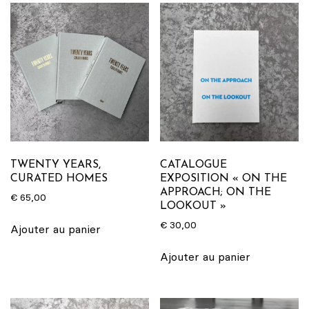
empreintes
de
pinceau
n50"
TWENTY YEARS,
CATALOGUE
CURATED HOMES
EXPOSITION « ON THE
APPROACH; ON THE
€
65,00
LOOKOUT »
€
30,00
Ajouter au panier
Ajouter au panier