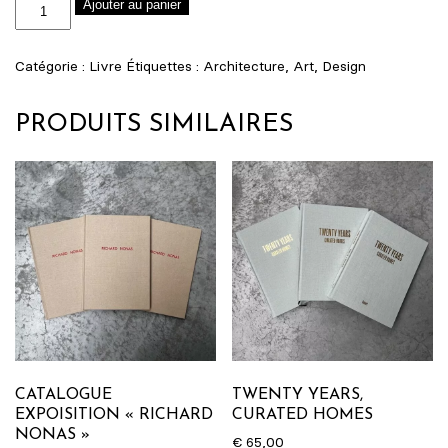
quantité
Ajouter au panier
de
Catalogue
Catégorie :
Livre
Étiquettes :
Architecture
,
Art
,
Design
exposition
"Partenaires
PRODUITS SIMILAIRES
Particulaires
(supports,
surfaces,
dissemination)"
CATALOGUE
TWENTY YEARS,
EXPOISITION « RICHARD
CURATED HOMES
NONAS »
€
65,00