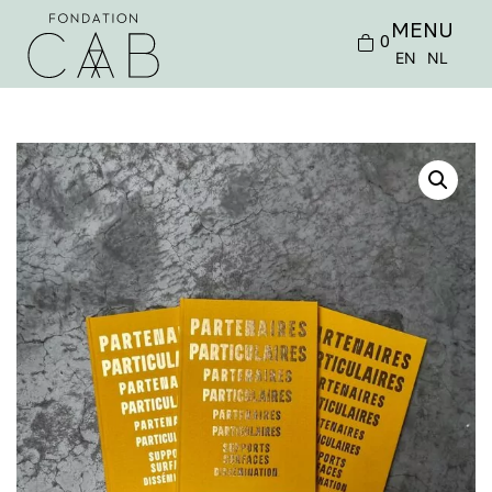
MENU
0
EN
NL